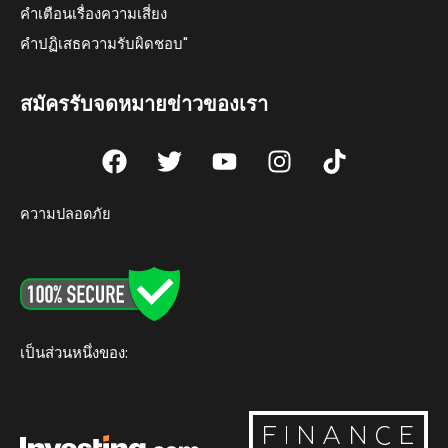
คำเตือนเรื่องความเสี่ยง
คำปฏิเสธความรับผิดชอบ"
สมัครรับจดหมายข่าวของเรา
F
T
Y
I
T
a
w
o
n
i
c
i
u
s
k
ความปลอดภัย
e
t
t
t
t
b
t
u
a
o
o
e
b
g
k
o
r
e
r
k
a
m
เป็นส่วนหนึ่งของ: