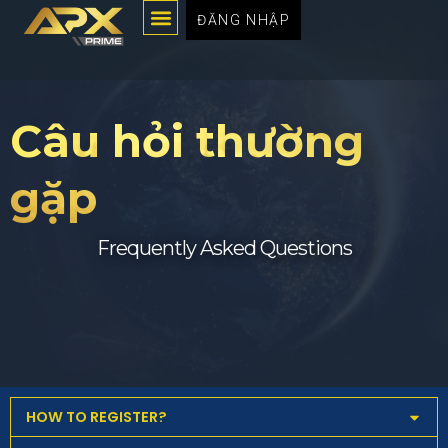
Menu
Chuyển
ĐĂNG NHẬP
đến
nội
dung
Câu hỏi thường
gặp
Frequently Asked Questions
HOW TO REGISTER?