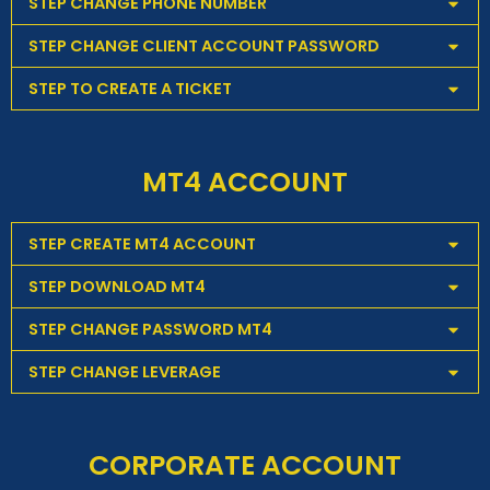
STEP CHANGE PHONE NUMBER
STEP CHANGE CLIENT ACCOUNT PASSWORD
STEP TO CREATE A TICKET
MT4 ACCOUNT
STEP CREATE MT4 ACCOUNT
STEP DOWNLOAD MT4
STEP CHANGE PASSWORD MT4
STEP CHANGE LEVERAGE
CORPORATE ACCOUNT