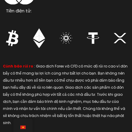
Tiền điện tử:
Cảnh báo rủi ro
: Giao dịch Forex và CFD có mức độ rủi ro cao vì đòn
bẩy có thể mang lại lợi ích cũng như bất lợi cho bạn. Bạn không nên
đầu tư nhiều hơn số tiền bạn có thể chịu được và phải đảm bảo rằng
bạn hiểu đầy đủ về rủi ro liên quan. Giao dịch các sản phẩm có đòn
bẩy có thể không phù hợp với tất cả các nhà đầu tư. Trước khi giao
dịch, bạn cần đảm bảo trình độ kinh nghiệm, mục tiêu đầu tư của
mình và nhận tư vấn tài chính nếu cần thiết. Chúng tôi không thể và
sẽ không chịu trách nhiệm về bất kỳ tổn thất hoặc thiệt hại nào phát
sinh.