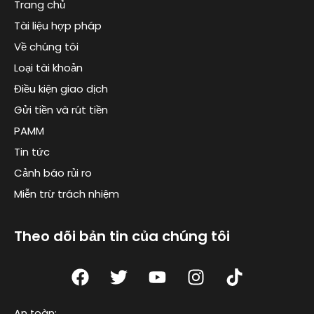
Trang chủ
Tài liệu hợp pháp
Về chúng tôi
Loại tài khoản
Điều kiện giao dịch
Gửi tiền và rút tiền
PAMM
Tin tức
Cảnh báo rủi ro
Miễn trừ trách nhiệm
Theo dõi bản tin của chúng tôi
F
T
Y
I
T
a
w
o
n
i
c
i
u
s
k
An toàn: