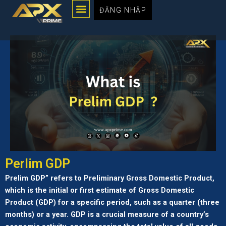
Menu
Chuyển
ĐĂNG NHẬP
đến
nội
dung
Perlim GDP
Prelim GDP” refers to Preliminary Gross Domestic Product,
which is the initial or first estimate of Gross Domestic
Product (GDP) for a specific period, such as a quarter (three
months) or a year. GDP is a crucial measure of a country’s