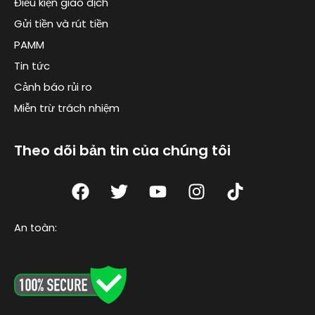
Điều kiện giao dịch
Gửi tiền và rút tiền
PAMM
Tin tức
Cảnh báo rủi ro
Miễn trừ trách nhiệm
Theo dõi bản tin của chúng tôi
F
T
Y
I
T
a
w
o
n
i
c
i
u
s
k
An toàn:
e
t
t
t
t
b
t
u
a
o
o
e
b
g
k
o
r
e
r
k
a