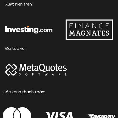
m
Xuất hiện trên:
Đối tác với:
Các kênh thanh toán: