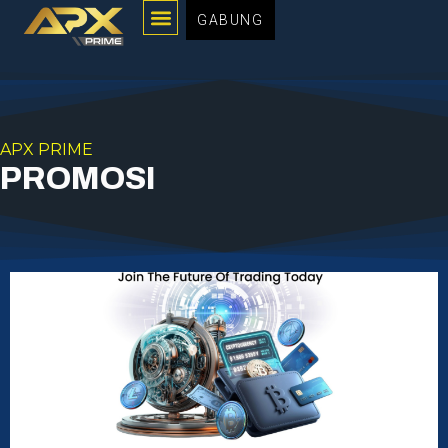
Menu
Lewati
GABUNG
ke
konten
APX PRIME
PROMOSI