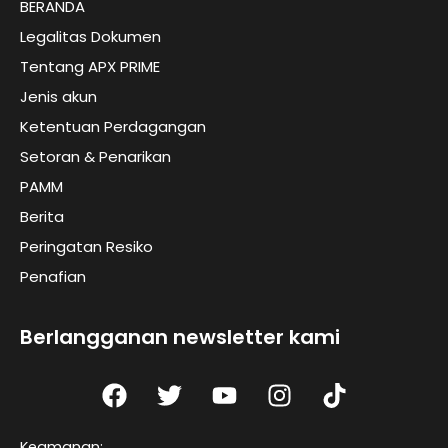
BERANDA
Legalitas Dokumen
Tentang APX PRIME
Jenis akun
Ketentuan Perdagangan
Setoran & Penarikan
PAMM
Berita
Peringatan Resiko
Penafian
Berlangganan newsletter kami
F
T
Y
I
T
a
w
o
n
I
c
i
u
s
K
Keamanan: