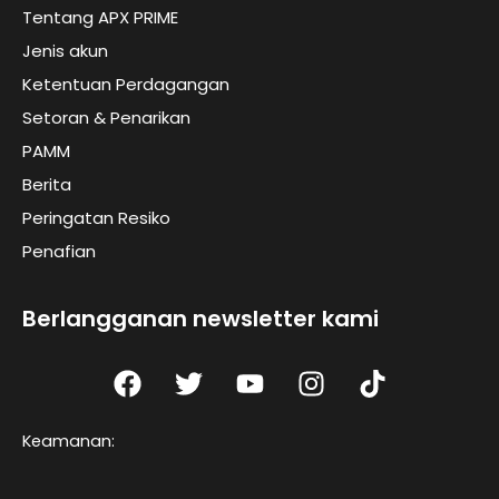
Tentang APX PRIME
Jenis akun
Ketentuan Perdagangan
Setoran & Penarikan
PAMM
Berita
Peringatan Resiko
Penafian
Berlangganan newsletter kami
F
T
Y
I
T
a
w
o
n
I
c
i
u
s
K
Keamanan:
e
t
t
t
t
b
t
u
a
o