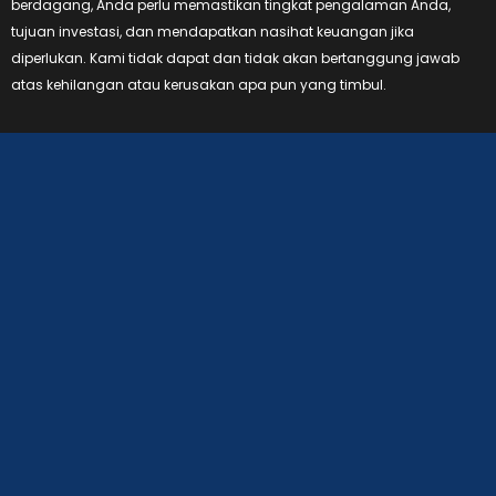
berdagang, Anda perlu memastikan tingkat pengalaman Anda,
tujuan investasi, dan mendapatkan nasihat keuangan jika
diperlukan. Kami tidak dapat dan tidak akan bertanggung jawab
atas kehilangan atau kerusakan apa pun yang timbul.