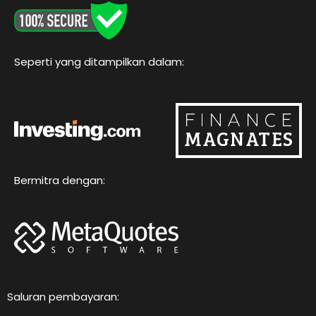
o
e
b
g
k
o
r
e
r
k
a
m
Seperti yang ditampilkan dalam:
Bermitra dengan:
Saluran pembayaran: