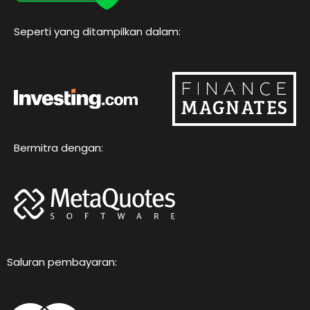
k
a
m
Seperti yang ditampilkan dalam:
Bermitra dengan:
Saluran pembayaran: