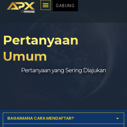
Menu
Lewati
GABUNG
ke
konten
Pertanyaan
Umum
Pertanyaan yang Sering Diajukan
BAGAIMANA CARA MENDAFTAR?