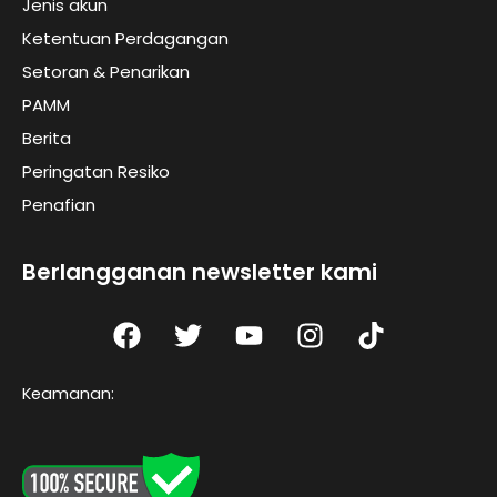
Jenis akun
Ketentuan Perdagangan
Setoran & Penarikan
PAMM
Berita
Peringatan Resiko
Penafian
Berlangganan newsletter kami
F
T
Y
I
T
a
w
o
n
I
c
i
u
s
K
Keamanan:
e
t
t
t
t
b
t
u
a
o
o
e
b
g
k
o
r
e
r