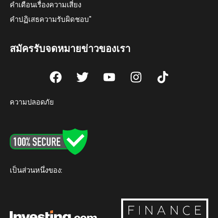
คำเตือนเรื่องความเสี่ยง
คำปฏิเสธความรับผิดชอบ"
สมัครรับจดหมายข่าวของเรา
F
T
Y
I
T
a
w
o
n
i
c
i
u
s
k
ความปลอดภัย
e
t
t
t
t
b
t
u
a
o
o
e
b
g
k
o
r
e
r
k
a
m
เป็นส่วนหนึ่งของ: