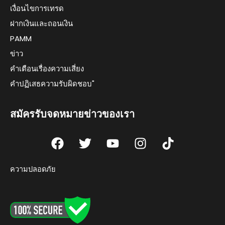
เงื่อนไขการเทรด
ฝากเงินและถอนเงิน
PAMM
ข่าว
คำเตือนเรื่องความเสี่ยง
คำปฏิเสธความรับผิดชอบ"
สมัครรับจดหมายข่าวของเรา
F
T
Y
I
T
a
w
o
n
i
c
i
u
s
k
ความปลอดภัย
e
t
t
t
t
b
t
u
a
o
o
e
b
g
k
o
r
e
r
k
a