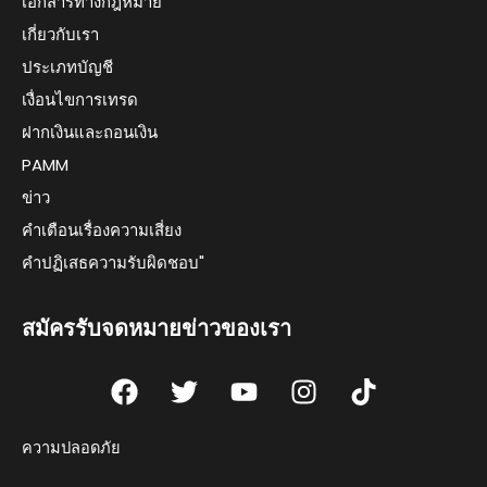
เอกสารทางกฎหมาย
เกี่ยวกับเรา
ประเภทบัญชี
เงื่อนไขการเทรด
ฝากเงินและถอนเงิน
PAMM
ข่าว
คำเตือนเรื่องความเสี่ยง
คำปฏิเสธความรับผิดชอบ"
สมัครรับจดหมายข่าวของเรา
F
T
Y
I
T
a
w
o
n
i
c
i
u
s
k
ความปลอดภัย
e
t
t
t
t
b
t
u
a
o