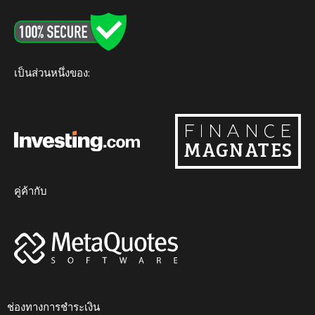
o
e
b
g
k
o
r
e
r
k
a
m
เป็นส่วนหนึ่งของ:
คู่ค้ากับ
ช่องทางการชำระเงิน