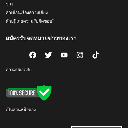
ข่าว
คำเตือนเรื่องความเสี่ยง
คำปฏิเสธความรับผิดชอบ"
สมัครรับจดหมายข่าวของเรา
F
T
Y
I
T
a
w
o
n
i
c
i
u
s
k
ความปลอดภัย
e
t
t
t
t
b
t
u
a
o
o
e
b
g
k
o
r
e
r
k
a
m
เป็นส่วนหนึ่งของ: