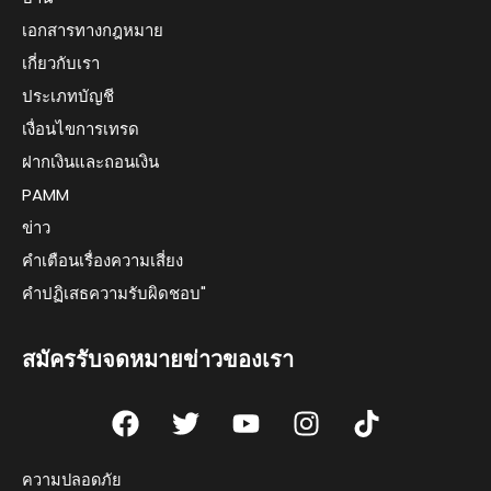
เอกสารทางกฎหมาย
เกี่ยวกับเรา
ประเภทบัญชี
เงื่อนไขการเทรด
ฝากเงินและถอนเงิน
PAMM
ข่าว
คำเตือนเรื่องความเสี่ยง
คำปฏิเสธความรับผิดชอบ"
สมัครรับจดหมายข่าวของเรา
F
T
Y
I
T
a
w
o
n
i
c
i
u
s
k
ความปลอดภัย
e
t
t
t
t