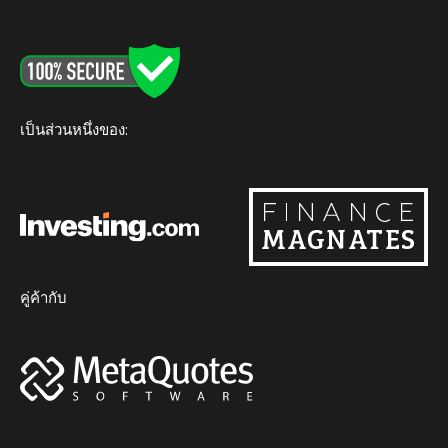
b
t
u
a
o
o
e
b
g
k
o
r
e
r
k
a
m
เป็นส่วนหนึ่งของ:
คู่ค้ากับ