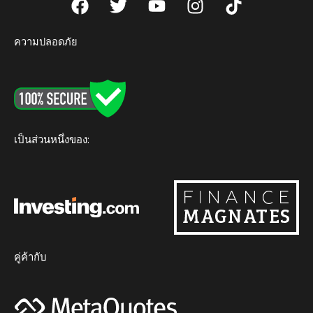
a
w
o
n
i
c
i
u
s
k
ความปลอดภัย
e
t
t
t
t
b
t
u
a
o
o
e
b
g
k
o
r
e
r
k
a
m
เป็นส่วนหนึ่งของ:
คู่ค้ากับ