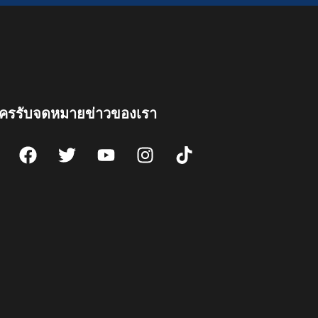
ัครรับจดหมายข่าวของเรา
F
T
Y
I
T
a
w
o
n
i
c
i
u
s
k
e
t
t
t
t
b
t
u
a
o
o
e
b
g
k
o
r
e
r
k
a
m