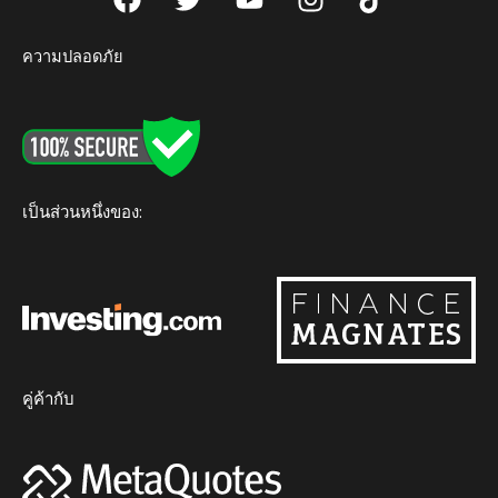
a
w
o
n
i
c
i
u
s
k
ความปลอดภัย
e
t
t
t
t
b
t
u
a
o
o
e
b
g
k
o
r
e
r
k
a
m
เป็นส่วนหนึ่งของ:
คู่ค้ากับ