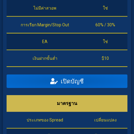
ไม่มีค่าสวอพ
ใช่
การเรียก Margin/Stop Out
60% / 30%
EA
ใช่
เงินฝากขั้นต่ำ
$10
เปิดบัญชี
มาตรฐาน
ประเภทของ Spread
เปลี่ยนแปลง