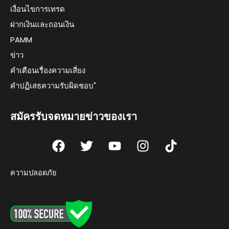
เงื่อนไขการเทรด
ฝากเงินและถอนเงิน
PAMM
ข่าว
คำเตือนเรื่องความเสี่ยง
คำปฏิเสธความรับผิดชอบ"
สมัครรับจดหมายข่าวของเรา
F
T
Y
I
T
a
w
o
n
i
c
i
u
s
k
ความปลอดภัย
e
t
t
t
t
b
t
u
a
o
o
e
b
g
k
o
r
e
r
k
a