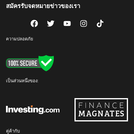
สมัครรับจดหมายข่าวของเรา
F
T
Y
I
T
a
w
o
n
i
c
i
u
s
k
ความปลอดภัย
e
t
t
t
t
b
t
u
a
o
o
e
b
g
k
o
r
e
r
k
a
m
เป็นส่วนหนึ่งของ:
คู่ค้ากับ