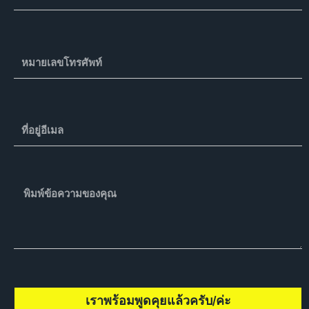
อ
จ
ริ
ง
P
h
o
n
e
E
N
m
u
a
m
i
b
l
M
e
e
r
s
s
a
g
e
เราพร้อมพูดคุยแล้วครับ/ค่ะ