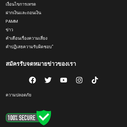
เงื่อนไขการเทรด
ฝากเงินและถอนเงิน
PAMM
ข่าว
คำเตือนเรื่องความเสี่ยง
คำปฏิเสธความรับผิดชอบ"
สมัครรับจดหมายข่าวของเรา
F
T
Y
I
T
a
w
o
n
i
c
i
u
s
k
ความปลอดภัย
e
t
t
t
t
b
t
u
a
o
o
e
b
g
k
o
r
e
r
k
a