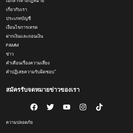
เอกสารทางกฎหมาย
เกี่ยวกับเรา
ประเภทบัญชี
เงื่อนไขการเทรด
ฝากเงินและถอนเงิน
PAMM
ข่าว
คำเตือนเรื่องความเสี่ยง
คำปฏิเสธความรับผิดชอบ"
สมัครรับจดหมายข่าวของเรา
F
T
Y
I
T
a
w
o
n
i
c
i
u
s
k
ความปลอดภัย
e
t
t
t
t
b
t
u
a
o