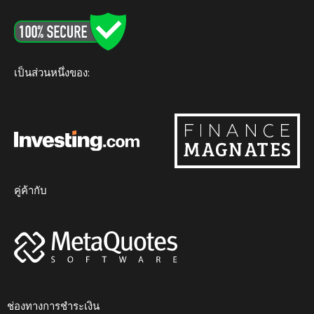
o
e
b
g
k
o
r
e
r
k
a
m
เป็นส่วนหนึ่งของ:
คู่ค้ากับ
ช่องทางการชำระเงิน