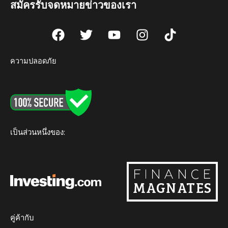
สมัครรับจดหมายข่าวของเรา
F
T
Y
I
T
a
w
o
n
i
c
i
u
s
k
ความปลอดภัย
e
t
t
t
t
b
t
u
a
o
o
e
b
g
k
o
r
e
r
k
a
m
เป็นส่วนหนึ่งของ:
คู่ค้ากับ