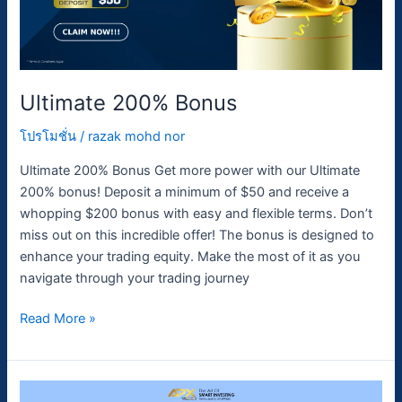
Ultimate 200% Bonus
โปรโมชั่น
/
razak mohd nor
Ultimate 200% Bonus Get more power with our Ultimate
200% bonus! Deposit a minimum of $50 and receive a
whopping $200 bonus with easy and flexible terms. Don’t
miss out on this incredible offer! The bonus is designed to
enhance your trading equity. Make the most of it as you
navigate through your trading journey
Read More »
Introduction