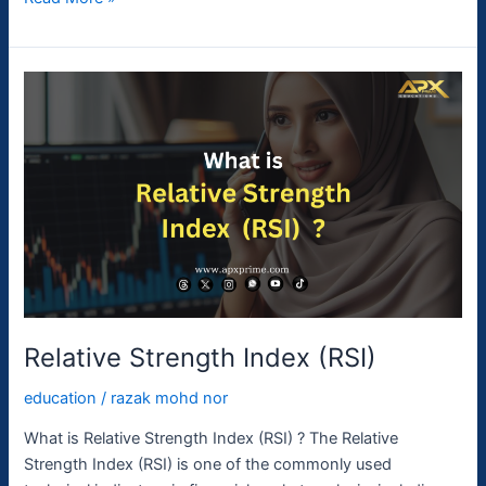
Relative
Strength
Index
(RSI)
Relative Strength Index (RSI)
education
/
razak mohd nor
What is Relative Strength Index (RSI) ? The Relative
Strength Index (RSI) is one of the commonly used