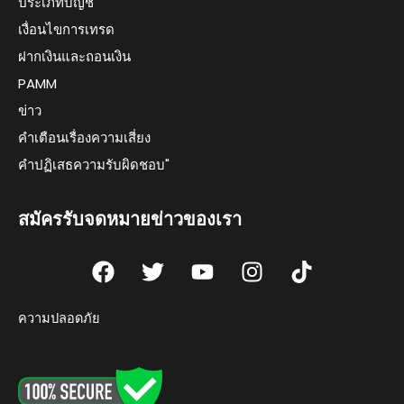
ประเภทบัญชี
เงื่อนไขการเทรด
ฝากเงินและถอนเงิน
PAMM
ข่าว
คำเตือนเรื่องความเสี่ยง
คำปฏิเสธความรับผิดชอบ"
สมัครรับจดหมายข่าวของเรา
F
T
Y
I
T
a
w
o
n
i
c
i
u
s
k
ความปลอดภัย
e
t
t
t
t
b
t
u
a
o
o
e
b
g
k
o
r
e
r