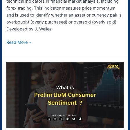
technical indicators in financial market analysis, including
forex trading. This indicator measures price momentum
and is used to identify whether an asset or currency pair is
overbought (overly purchased) or oversold (overly sold).
Developed by J. Welles
Read More »
Prelim
UoM
Consumer
Sentiment