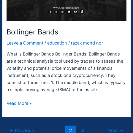
Bollinger Bands
Leave a Comment
/
education
/
razak mohd nor
What is Bollinger Bands Bollinger Bands. Bollinger Bands
are a technical analysis tool used by traders to assess the
volatility and potential price movements of a financial
instrument, such as a stock or a cryptocurrency. They
consist of three lines: 1. The middle band, which is typically
a simple moving average (SMA) of the asset’s
Read More »
←
Previous
1
2
3
Next
→