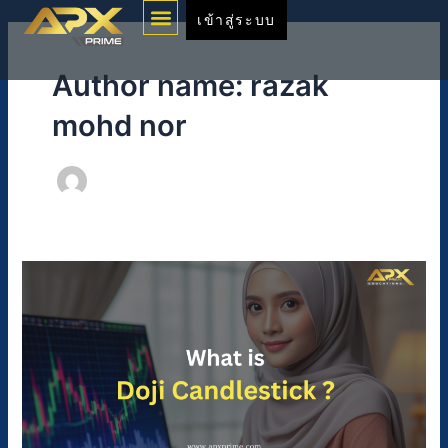
Menu
Skip
Post
เข้าสู่ระบบ
to
pagination
content
Author name: razak
mohd nor
Doji
candlestick