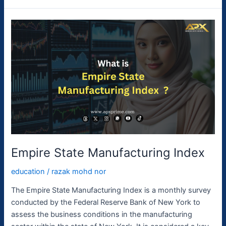
Empire
State
Manufacturing
Index
Empire State Manufacturing Index
education
/
razak mohd nor
The Empire State Manufacturing Index is a monthly survey
conducted by the Federal Reserve Bank of New York to
assess the business conditions in the manufacturing