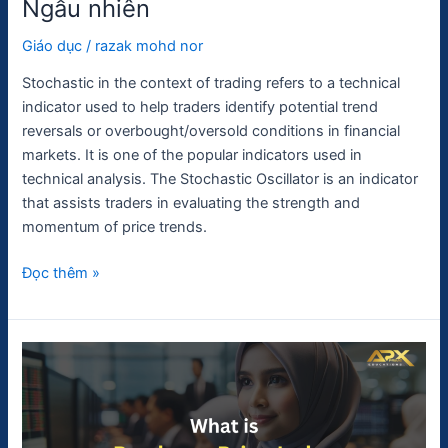
Ngẫu nhiên
Giáo dục
/
razak mohd nor
Stochastic in the context of trading refers to a technical
indicator used to help traders identify potential trend
reversals or overbought/oversold conditions in financial
markets. It is one of the popular indicators used in
technical analysis. The Stochastic Oscillator is an indicator
that assists traders in evaluating the strength and
momentum of price trends.
Đọc thêm »
Chỉ
số
giá
sản