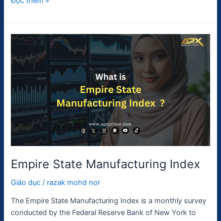
Đọc thêm »
Empire
State
Manufacturing
Index
Empire State Manufacturing Index
Giáo dục
/
razak mohd nor
The Empire State Manufacturing Index is a monthly survey
conducted by the Federal Reserve Bank of New York to