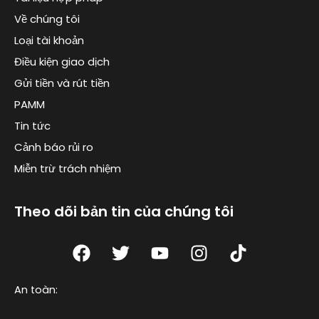
Về chúng tôi
Loại tài khoản
Điều kiện giao dịch
Gửi tiền và rút tiền
PAMM
Tin tức
Cảnh báo rủi ro
Miễn trừ trách nhiệm
Theo dõi bản tin của chúng tôi
F
T
Y
I
T
a
w
o
n
i
c
i
u
s
k
An toàn:
e
t
t
t
t
b
t
u
a
o