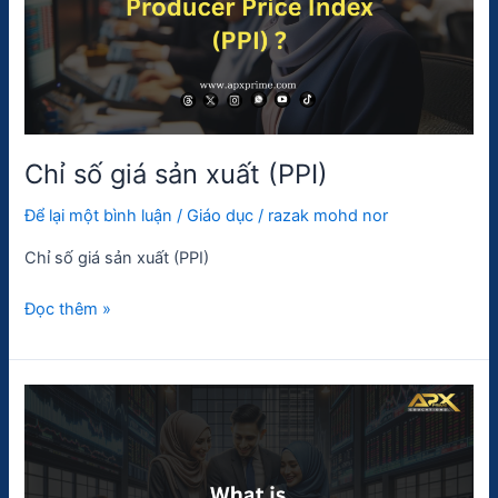
xuất
(PPI)
Chỉ số giá sản xuất (PPI)
Để lại một bình luận
/
Giáo dục
/
razak mohd nor
Chỉ số giá sản xuất (PPI)
Đọc thêm »
Bollinger
Bands