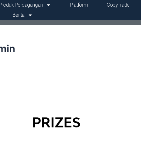
Produk Perdagangan
Platform
CopyTrade
Berita
min