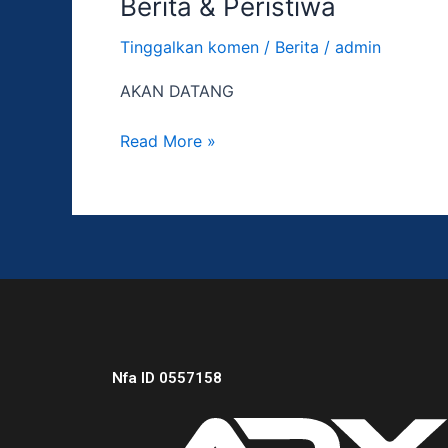
Berita & Peristiwa
Tinggalkan komen
/
Berita
/
admin
AKAN DATANG
Read More »
Nfa ID 0557158