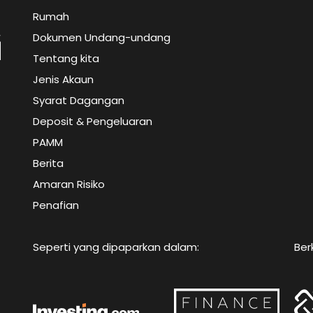
Rumah
Dokumen Undang-undang
Tentang kita
Jenis Akaun
Syarat Dagangan
Deposit & Pengeluaran
PAMM
Berita
Amaran Risiko
Penafian
Seperti yang dipaparkan dalam:
Ber