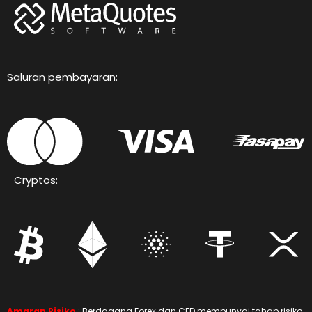
Saluran pembayaran:
Cryptos:
Amaran Risiko
: Berdagang Forex dan CFD mempunyai tahap risiko