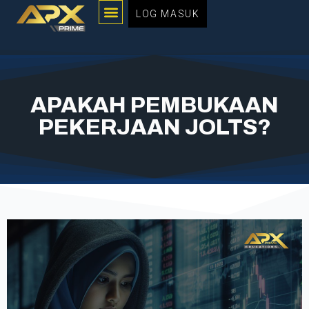
Menu
Langkau
LOG MASUK
ke
kandungan
APAKAH PEMBUKAAN
PEKERJAAN JOLTS?