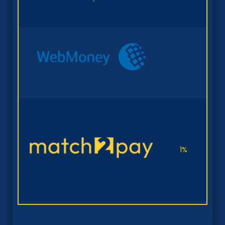
10
1%
20