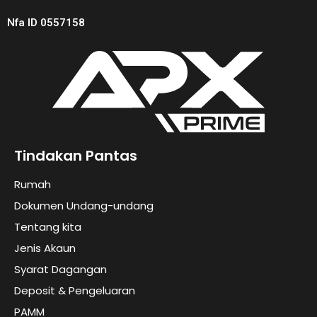
Nfa ID 0557158
Tindakan Pantas
Rumah
Dokumen Undang-undang
Tentang kita
Jenis Akaun
Syarat Dagangan
Deposit & Pengeluaran
PAMM