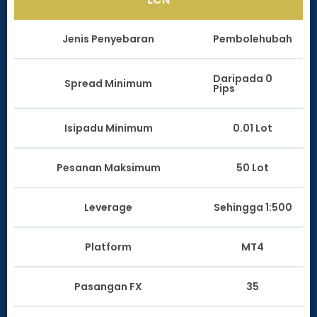
Jenis Penyebaran
Pembolehubah
Daripada 0
Spread Minimum
Pips
Isipadu Minimum
0.01 Lot
Pesanan Maksimum
50 Lot
Leverage
Sehingga 1:500
Platform
MT4
Pasangan FX
35