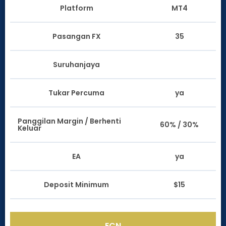
Platform
MT4
Pasangan FX
35
Suruhanjaya
Tukar Percuma
ya
Panggilan Margin / Berhenti
60% / 30%
Keluar
EA
ya
Deposit Minimum
$15
ECN