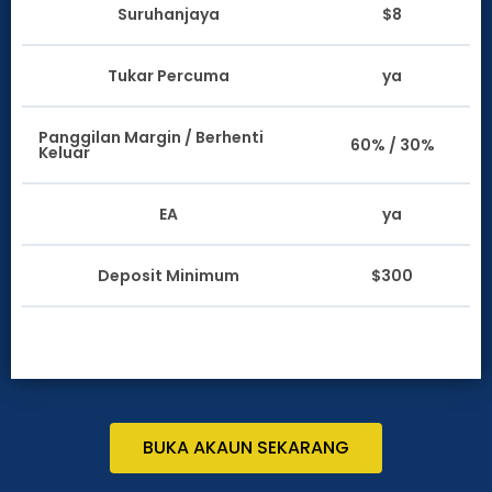
Suruhanjaya
$8
Tukar Percuma
ya
Panggilan Margin / Berhenti
60% / 30%
Keluar
EA
ya
Deposit Minimum
$300
BUKA AKAUN SEKARANG