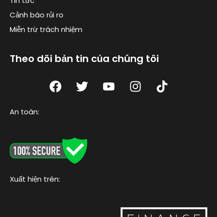
Tin tức
Cảnh báo rủi ro
Miễn trừ trách nhiệm
Theo dõi bản tin của chúng tôi
F
T
Y
I
T
a
w
o
n
i
c
i
u
s
k
An toàn:
e
t
t
t
t
b
t
u
a
o
o
e
b
g
k
o
r
e
r
k
a
m
Xuất hiện trên: