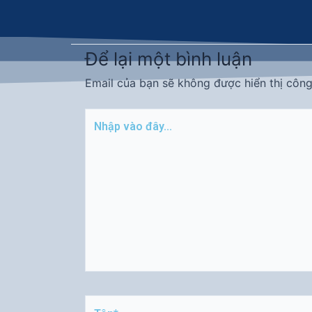
Để lại một bình luận
Email của bạn sẽ không được hiển thị công
Nhập
vào
đây...
Tên*