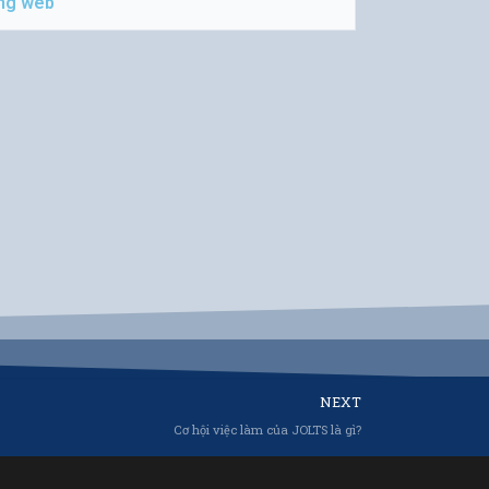
Tiếp t
NEXT
Cơ hội việc làm của JOLTS là gì?